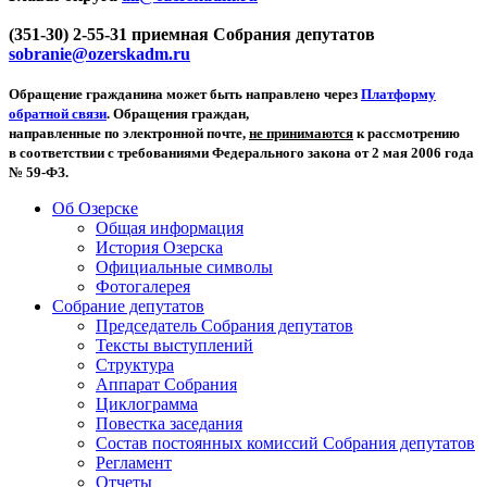
(351-30) 2-55-31 приемная Собрания депутатов
sobranie@ozerskadm.ru
Обращение гражданина может быть направлено через
Платформу
обратной связи
. Обращения граждан,
направленные по электронной почте,
не принимаются
к рассмотрению
в соответствии с требованиями Федерального закона от 2 мая 2006 года
№ 59-ФЗ.
Об Озерске
Общая информация
История Озерска
Официальные символы
Фотогалерея
Собрание депутатов
Председатель Собрания депутатов
Тексты выступлений
Структура
Аппарат Собрания
Циклограмма
Повестка заседания
Состав постоянных комиссий Собрания депутатов
Регламент
Отчеты