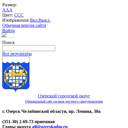
Размер:
A
A
A
Цвет:
C
C
C
Изображения
Вкл.
Выкл.
Обычная версия сайта
Войти
Поиск
Все результаты
Озерский городской округ
Официальный сайт органов местного самоуправления
г. Озерск Челябинской области, пр. Ленина, 30а
(351-30) 2-69-73 приемная
Главы округа
all@ozerskadm.ru