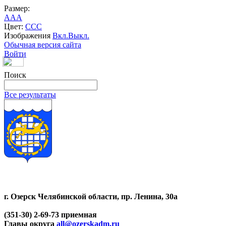
Размер:
A
A
A
Цвет:
C
C
C
Изображения
Вкл.
Выкл.
Обычная версия сайта
Войти
Поиск
Все результаты
г. Озерск Челябинской области, пр. Ленина, 30а
(351-30) 2-69-73 приемная
Главы округа
all@ozerskadm.ru