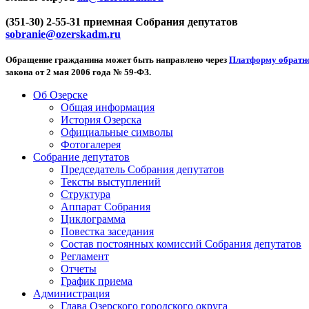
(351-30) 2-55-31 приемная Собрания депутатов
sobranie@ozerskadm.ru
Обращение гражданина может быть направлено через
Платформу обратно
закона от 2 мая 2006 года № 59-ФЗ.
Об Озерске
Общая информация
История Озерска
Официальные символы
Фотогалерея
Собрание депутатов
Председатель Собрания депутатов
Тексты выступлений
Структура
Аппарат Собрания
Циклограмма
Повестка заседания
Состав постоянных комиссий Собрания депутатов
Регламент
Отчеты
График приема
Администрация
Глава Озерского городского округа