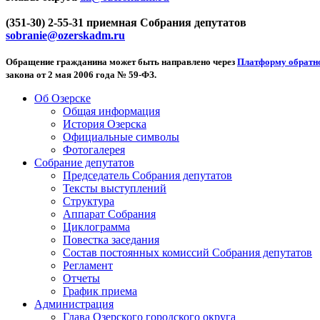
(351-30) 2-55-31 приемная Собрания депутатов
sobranie@ozerskadm.ru
Обращение гражданина может быть направлено через
Платформу обратно
закона от 2 мая 2006 года № 59-ФЗ.
Об Озерске
Общая информация
История Озерска
Официальные символы
Фотогалерея
Собрание депутатов
Председатель Собрания депутатов
Тексты выступлений
Структура
Аппарат Собрания
Циклограмма
Повестка заседания
Состав постоянных комиссий Собрания депутатов
Регламент
Отчеты
График приема
Администрация
Глава Озерского городского округа