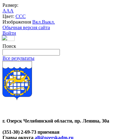
Размер:
A
A
A
Цвет:
C
C
C
Изображения
Вкл.
Выкл.
Обычная версия сайта
Войти
Поиск
Все результаты
г. Озерск Челябинской области, пр. Ленина, 30а
(351-30) 2-69-73 приемная
Главы округа
all@ozerskadm.ru