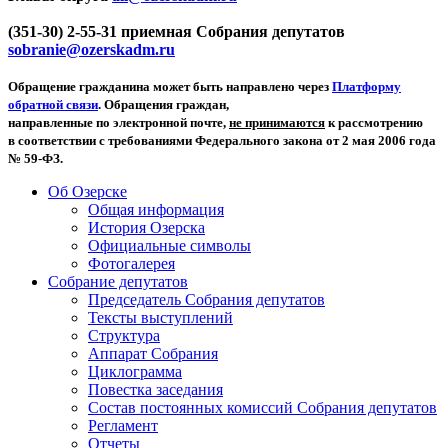
(351-30) 2-55-31 приемная Собрания депутатов
sobranie@ozerskadm.ru
Обращение гражданина может быть направлено через
Платформу
обратной связи
. Обращения граждан,
направленные по электронной почте,
не принимаются
к рассмотрению
в соответствии с требованиями Федерального закона от 2 мая 2006 года
№ 59-ФЗ.
Об Озерске
Общая информация
История Озерска
Официальные символы
Фотогалерея
Собрание депутатов
Председатель Собрания депутатов
Тексты выступлений
Структура
Аппарат Собрания
Циклограмма
Повестка заседания
Состав постоянных комиссий Собрания депутатов
Регламент
Отчеты