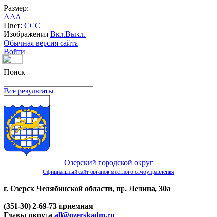
Размер:
A
A
A
Цвет:
C
C
C
Изображения
Вкл.
Выкл.
Обычная версия сайта
Войти
Поиск
Все результаты
Озерский городской округ
Официальный сайт органов местного самоуправления
г. Озерск Челябинской области, пр. Ленина, 30а
(351-30) 2-69-73 приемная
Главы округа
all@ozerskadm.ru