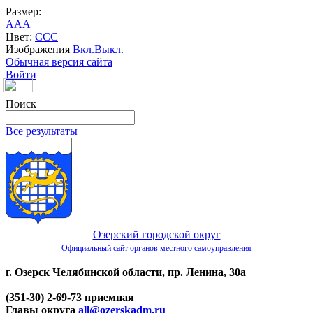
Размер:
A
A
A
Цвет:
C
C
C
Изображения
Вкл.
Выкл.
Обычная версия сайта
Войти
Поиск
Все результаты
Озерский городской округ
Официальный сайт органов местного самоуправления
г. Озерск Челябинской области, пр. Ленина, 30а
(351-30) 2-69-73 приемная
Главы округа
all@ozerskadm.ru