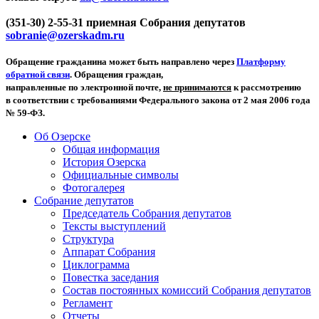
(351-30) 2-55-31 приемная Собрания депутатов
sobranie@ozerskadm.ru
Обращение гражданина может быть направлено через
Платформу
обратной связи
. Обращения граждан,
направленные по электронной почте,
не принимаются
к рассмотрению
в соответствии с требованиями Федерального закона от 2 мая 2006 года
№ 59-ФЗ.
Об Озерске
Общая информация
История Озерска
Официальные символы
Фотогалерея
Собрание депутатов
Председатель Собрания депутатов
Тексты выступлений
Структура
Аппарат Собрания
Циклограмма
Повестка заседания
Состав постоянных комиссий Собрания депутатов
Регламент
Отчеты