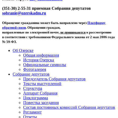
(351-30) 2-55-31 приемная Собрания депутатов
sobranie@ozerskadm.ru
Обращение гражданина может быть направлено через
Платформу
обратной связи
. Обращения граждан,
направленные по электронной почте,
не принимаются
к рассмотрению
в соответствии с требованиями Федерального закона от 2 мая 2006 года
№ 59-ФЗ.
Об Озерске
Общая информация
История Озерска
Официальные символы
Фотогалерея
Собрание депутатов
Председатель Собрания депутатов
Тексты выступлений
Структура
Аппарат Собрания
Циклограмма
Повестка заседания
Состав постоянных комиссий Собрания депутатов
Регламент
Отчеты