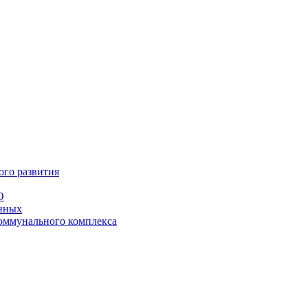
ого развития
О
анных
оммунального комплекса