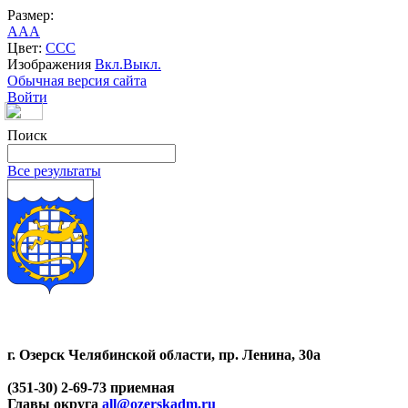
Размер:
A
A
A
Цвет:
C
C
C
Изображения
Вкл.
Выкл.
Обычная версия сайта
Войти
Поиск
Все результаты
г. Озерск Челябинской области, пр. Ленина, 30а
(351-30) 2-69-73 приемная
Главы округа
all@ozerskadm.ru