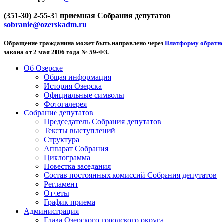
(351-30) 2-55-31 приемная Собрания депутатов
sobranie@ozerskadm.ru
Обращение гражданина может быть направлено через
Платформу обратно
закона от 2 мая 2006 года № 59-ФЗ.
Об Озерске
Общая информация
История Озерска
Официальные символы
Фотогалерея
Собрание депутатов
Председатель Собрания депутатов
Тексты выступлений
Структура
Аппарат Собрания
Циклограмма
Повестка заседания
Состав постоянных комиссий Собрания депутатов
Регламент
Отчеты
График приема
Администрация
Глава Озерского городского округа