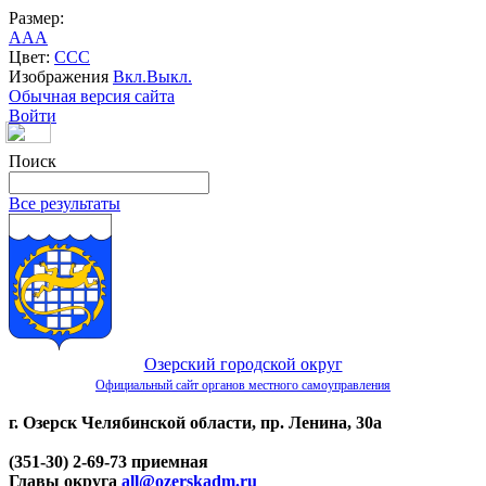
Размер:
A
A
A
Цвет:
C
C
C
Изображения
Вкл.
Выкл.
Обычная версия сайта
Войти
Поиск
Все результаты
Озерский городской округ
Официальный сайт органов местного самоуправления
г. Озерск Челябинской области, пр. Ленина, 30а
(351-30) 2-69-73 приемная
Главы округа
all@ozerskadm.ru