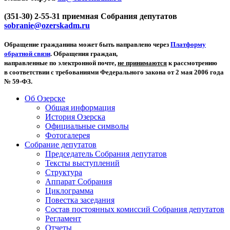
(351-30) 2-55-31 приемная Собрания депутатов
sobranie@ozerskadm.ru
Обращение гражданина может быть направлено через
Платформу
обратной связи
. Обращения граждан,
направленные по электронной почте,
не принимаются
к рассмотрению
в соответствии с требованиями Федерального закона от 2 мая 2006 года
№ 59-ФЗ.
Об Озерске
Общая информация
История Озерска
Официальные символы
Фотогалерея
Собрание депутатов
Председатель Собрания депутатов
Тексты выступлений
Структура
Аппарат Собрания
Циклограмма
Повестка заседания
Состав постоянных комиссий Собрания депутатов
Регламент
Отчеты