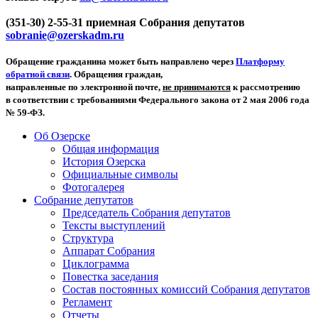
(351-30) 2-55-31 приемная Собрания депутатов
sobranie@ozerskadm.ru
Обращение гражданина может быть направлено через
Платформу
обратной связи
. Обращения граждан,
направленные по электронной почте,
не принимаются
к рассмотрению
в соответствии с требованиями Федерального закона от 2 мая 2006 года
№ 59-ФЗ.
Об Озерске
Общая информация
История Озерска
Официальные символы
Фотогалерея
Собрание депутатов
Председатель Собрания депутатов
Тексты выступлений
Структура
Аппарат Собрания
Циклограмма
Повестка заседания
Состав постоянных комиссий Собрания депутатов
Регламент
Отчеты