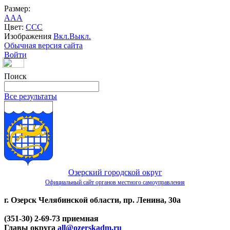
Размер:
A
A
A
Цвет:
C
C
C
Изображения
Вкл.
Выкл.
Обычная версия сайта
Войти
Поиск
Все результаты
Озерский городской округ
Официальный сайт органов местного самоуправления
г. Озерск Челябинской области, пр. Ленина, 30а
(351-30) 2-69-73 приемная
Главы округа
all@ozerskadm.ru