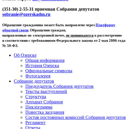
(351-30) 2-55-31 приемная Собрания депутатов
sobranie@ozerskadm.ru
Обращение гражданина может быть направлено через
Платформу
обратной связи
. Обращения граждан,
направленные по электронной почте,
не принимаются
к рассмотрению
в соответствии с требованиями Федерального закона от 2 мая 2006 года
№ 59-ФЗ.
Об Озерске
Общая информация
История Озерска
Официальные символы
Фотогалерея
Собрание депутатов
Председатель Собрания депутатов
Тексты выступлений
Структура
Аппарат Собрания
Циклограмма
Повестка заседания
Состав постоянных комиссий Собрания депутатов
Регламент
Отчеты