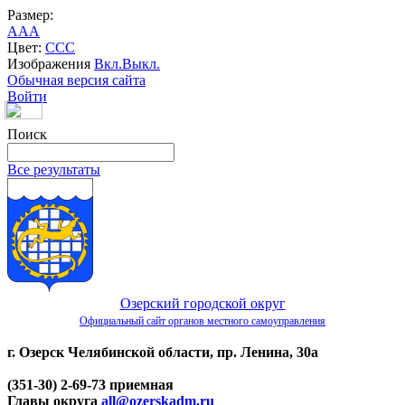
Размер:
A
A
A
Цвет:
C
C
C
Изображения
Вкл.
Выкл.
Обычная версия сайта
Войти
Поиск
Все результаты
Озерский городской округ
Официальный сайт органов местного самоуправления
г. Озерск Челябинской области, пр. Ленина, 30а
(351-30) 2-69-73 приемная
Главы округа
all@ozerskadm.ru