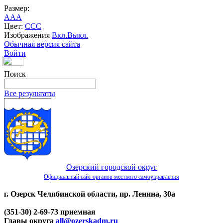
Размер:
A
A
A
Цвет:
C
C
C
Изображения
Вкл.
Выкл.
Обычная версия сайта
Войти
Поиск
Все результаты
Озерский городской округ
Официальный сайт органов местного самоуправления
г. Озерск Челябинской области, пр. Ленина, 30а
(351-30) 2-69-73 приемная
Главы округа
all@ozerskadm.ru