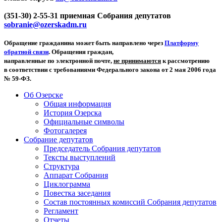
(351-30) 2-55-31 приемная Собрания депутатов
sobranie@ozerskadm.ru
Обращение гражданина может быть направлено через
Платформу
обратной связи
. Обращения граждан,
направленные по электронной почте,
не принимаются
к рассмотрению
в соответствии с требованиями Федерального закона от 2 мая 2006 года
№ 59-ФЗ.
Об Озерске
Общая информация
История Озерска
Официальные символы
Фотогалерея
Собрание депутатов
Председатель Собрания депутатов
Тексты выступлений
Структура
Аппарат Собрания
Циклограмма
Повестка заседания
Состав постоянных комиссий Собрания депутатов
Регламент
Отчеты