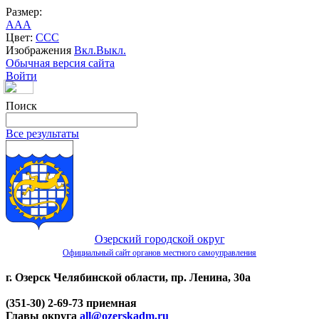
Размер:
A
A
A
Цвет:
C
C
C
Изображения
Вкл.
Выкл.
Обычная версия сайта
Войти
Поиск
Все результаты
Озерский городской округ
Официальный сайт органов местного самоуправления
г. Озерск Челябинской области, пр. Ленина, 30а
(351-30) 2-69-73 приемная
Главы округа
all@ozerskadm.ru