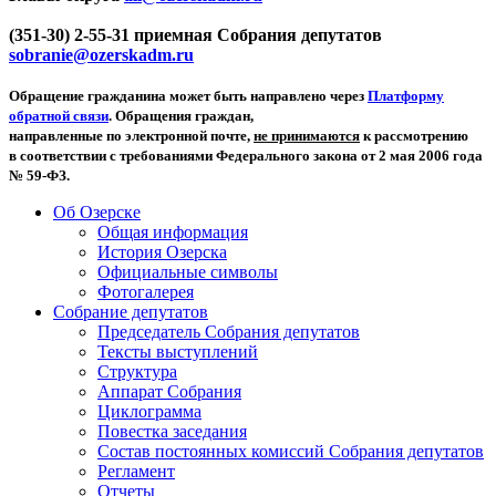
(351-30) 2-55-31 приемная Собрания депутатов
sobranie@ozerskadm.ru
Обращение гражданина может быть направлено через
Платформу
обратной связи
. Обращения граждан,
направленные по электронной почте,
не принимаются
к рассмотрению
в соответствии с требованиями Федерального закона от 2 мая 2006 года
№ 59-ФЗ.
Об Озерске
Общая информация
История Озерска
Официальные символы
Фотогалерея
Собрание депутатов
Председатель Собрания депутатов
Тексты выступлений
Структура
Аппарат Собрания
Циклограмма
Повестка заседания
Состав постоянных комиссий Собрания депутатов
Регламент
Отчеты