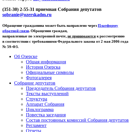
(351-30) 2-55-31 приемная Собрания депутатов
sobranie@ozerskadm.ru
Обращение гражданина может быть направлено через
Платформу
обратной связи
. Обращения граждан,
направленные по электронной почте,
не принимаются
к рассмотрению
в соответствии с требованиями Федерального закона от 2 мая 2006 года
№ 59-ФЗ.
Об Озерске
Общая информация
История Озерска
Официальные символы
Фотогалерея
Собрание депутатов
Председатель Собрания депутатов
Тексты выступлений
Структура
Аппарат Собрания
Циклограмма
Повестка заседания
Состав постоянных комиссий Собрания депутатов
Регламент
Отчеты