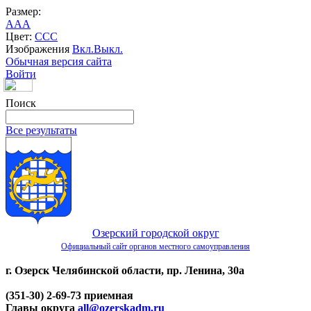
Размер:
A
A
A
Цвет:
C
C
C
Изображения
Вкл.
Выкл.
Обычная версия сайта
Войти
Поиск
Все результаты
Озерский городской округ
Официальный сайт органов местного самоуправления
г. Озерск Челябинской области, пр. Ленина, 30а
(351-30) 2-69-73 приемная
Главы округа
all@ozerskadm.ru