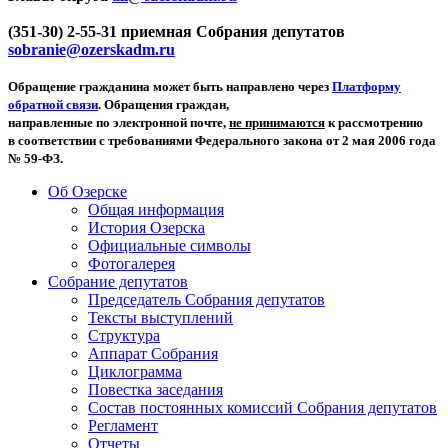
(351-30) 2-55-31 приемная Собрания депутатов
sobranie@ozerskadm.ru
Обращение гражданина может быть направлено через
Платформу
обратной связи
. Обращения граждан,
направленные по электронной почте,
не принимаются
к рассмотрению
в соответствии с требованиями Федерального закона от 2 мая 2006 года
№ 59-ФЗ.
Об Озерске
Общая информация
История Озерска
Официальные символы
Фотогалерея
Собрание депутатов
Председатель Собрания депутатов
Тексты выступлений
Структура
Аппарат Собрания
Циклограмма
Повестка заседания
Состав постоянных комиссий Собрания депутатов
Регламент
Отчеты