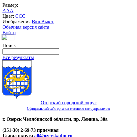
Размер:
A
A
A
Цвет:
C
C
C
Изображения
Вкл.
Выкл.
Обычная версия сайта
Войти
Поиск
Все результаты
Озерский городской округ
Официальный сайт органов местного самоуправления
г. Озерск Челябинской области, пр. Ленина, 30а
(351-30) 2-69-73 приемная
Главы округа
all@ozerskadm.ru