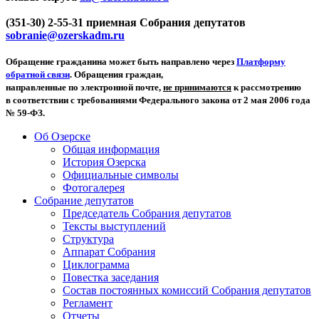
(351-30) 2-55-31 приемная Собрания депутатов
sobranie@ozerskadm.ru
Обращение гражданина может быть направлено через
Платформу
обратной связи
. Обращения граждан,
направленные по электронной почте,
не принимаются
к рассмотрению
в соответствии с требованиями Федерального закона от 2 мая 2006 года
№ 59-ФЗ.
Об Озерске
Общая информация
История Озерска
Официальные символы
Фотогалерея
Собрание депутатов
Председатель Собрания депутатов
Тексты выступлений
Структура
Аппарат Собрания
Циклограмма
Повестка заседания
Состав постоянных комиссий Собрания депутатов
Регламент
Отчеты