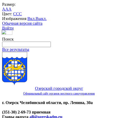
Размер:
A
A
A
Цвет:
C
C
C
Изображения
Вкл.
Выкл.
Обычная версия сайта
Войти
Поиск
Все результаты
Озерский городской округ
Официальный сайт органов местного самоуправления
г. Озерск Челябинской области, пр. Ленина, 30а
(351-30) 2-69-73 приемная
Главы округа
all@ozerskadm.ru