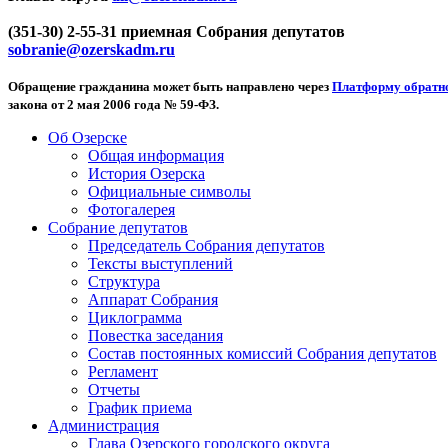
(351-30) 2-55-31 приемная Собрания депутатов
sobranie@ozerskadm.ru
Обращение гражданина может быть направлено через
Платформу обратно
закона от 2 мая 2006 года № 59-ФЗ.
Об Озерске
Общая информация
История Озерска
Официальные символы
Фотогалерея
Собрание депутатов
Председатель Собрания депутатов
Тексты выступлений
Структура
Аппарат Собрания
Циклограмма
Повестка заседания
Состав постоянных комиссий Собрания депутатов
Регламент
Отчеты
График приема
Администрация
Глава Озерского городского округа