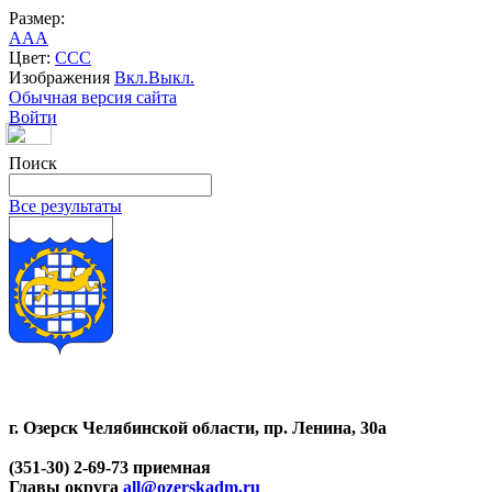
Размер:
A
A
A
Цвет:
C
C
C
Изображения
Вкл.
Выкл.
Обычная версия сайта
Войти
Поиск
Все результаты
г. Озерск Челябинской области, пр. Ленина, 30а
(351-30) 2-69-73 приемная
Главы округа
all@ozerskadm.ru