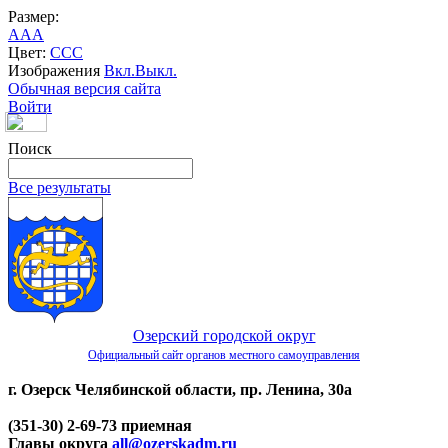
Размер:
A
A
A
Цвет:
C
C
C
Изображения
Вкл.
Выкл.
Обычная версия сайта
Войти
Поиск
Все результаты
Озерский городской округ
Официальный сайт органов местного самоуправления
г. Озерск Челябинской области, пр. Ленина, 30а
(351-30) 2-69-73 приемная
Главы округа
all@ozerskadm.ru