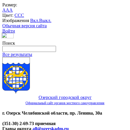
Размер:
A
A
A
Цвет:
C
C
C
Изображения
Вкл.
Выкл.
Обычная версия сайта
Войти
Поиск
Все результаты
Озерский городской округ
Официальный сайт органов местного самоуправления
г. Озерск Челябинской области, пр. Ленина, 30а
(351-30) 2-69-73 приемная
Главы округа
all@ozerskadm.ru