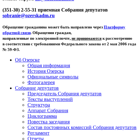
(351-30) 2-55-31 приемная Собрания депутатов
sobranie@ozerskadm.ru
Обращение гражданина может быть направлено через
Платформу
обратной связи
. Обращения граждан,
направленные по электронной почте,
не принимаются
к рассмотрению
в соответствии с требованиями Федерального закона от 2 мая 2006 года
№ 59-ФЗ.
Об Озерске
Общая информация
История Озерска
Официальные символы
Фотогалерея
Собрание депутатов
Председатель Собрания депутатов
Тексты выступлений
Структура
Аппарат Собрания
Циклограмма
Повестка заседания
Состав постоянных комиссий Собрания депутатов
Регламент
Отчеты