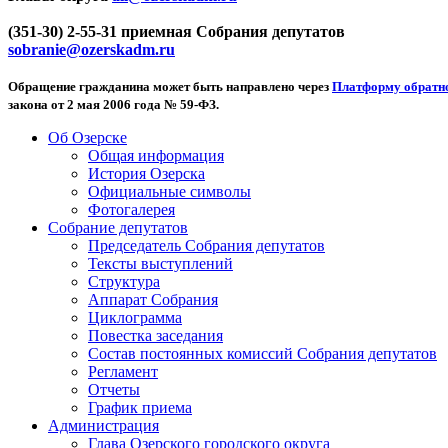
(351-30) 2-55-31 приемная Собрания депутатов
sobranie@ozerskadm.ru
Обращение гражданина может быть направлено через
Платформу обратно
закона от 2 мая 2006 года № 59-ФЗ.
Об Озерске
Общая информация
История Озерска
Официальные символы
Фотогалерея
Собрание депутатов
Председатель Собрания депутатов
Тексты выступлений
Структура
Аппарат Собрания
Циклограмма
Повестка заседания
Состав постоянных комиссий Собрания депутатов
Регламент
Отчеты
График приема
Администрация
Глава Озерского городского округа