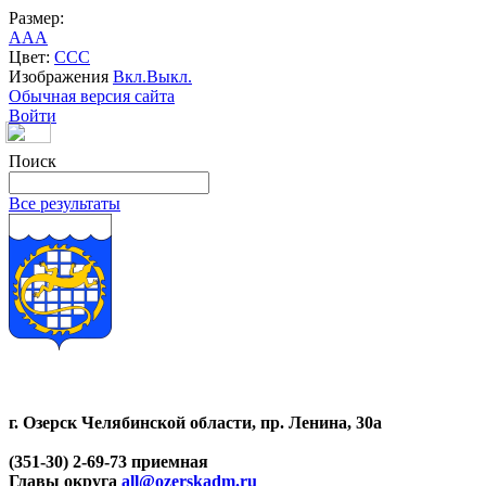
Размер:
A
A
A
Цвет:
C
C
C
Изображения
Вкл.
Выкл.
Обычная версия сайта
Войти
Поиск
Все результаты
г. Озерск Челябинской области, пр. Ленина, 30а
(351-30) 2-69-73 приемная
Главы округа
all@ozerskadm.ru