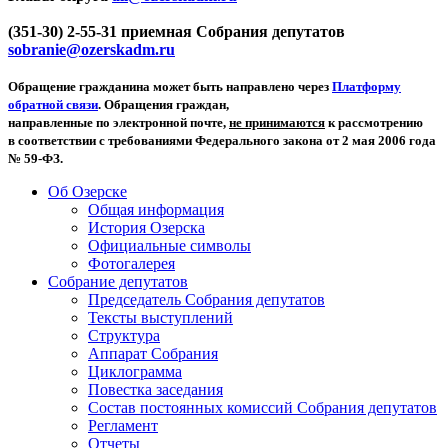
(351-30) 2-55-31 приемная Собрания депутатов
sobranie@ozerskadm.ru
Обращение гражданина может быть направлено через
Платформу
обратной связи
. Обращения граждан,
направленные по электронной почте,
не принимаются
к рассмотрению
в соответствии с требованиями Федерального закона от 2 мая 2006 года
№ 59-ФЗ.
Об Озерске
Общая информация
История Озерска
Официальные символы
Фотогалерея
Собрание депутатов
Председатель Собрания депутатов
Тексты выступлений
Структура
Аппарат Собрания
Циклограмма
Повестка заседания
Состав постоянных комиссий Собрания депутатов
Регламент
Отчеты