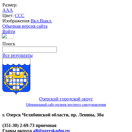
Размер:
A
A
A
Цвет:
C
C
C
Изображения
Вкл.
Выкл.
Обычная версия сайта
Войти
Поиск
Все результаты
Озерский городской округ
Официальный сайт органов местного самоуправления
г. Озерск Челябинской области, пр. Ленина, 30а
(351-30) 2-69-73 приемная
Главы округа
all@ozerskadm.ru