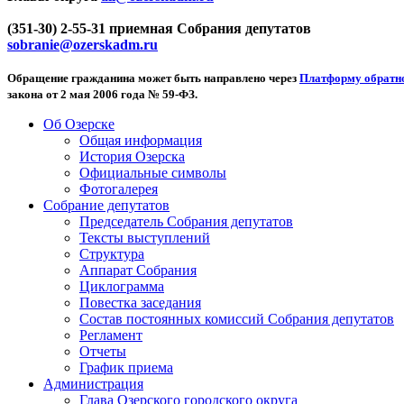
(351-30) 2-55-31 приемная Собрания депутатов
sobranie@ozerskadm.ru
Обращение гражданина может быть направлено через
Платформу обратно
закона от 2 мая 2006 года № 59-ФЗ.
Об Озерске
Общая информация
История Озерска
Официальные символы
Фотогалерея
Собрание депутатов
Председатель Собрания депутатов
Тексты выступлений
Структура
Аппарат Собрания
Циклограмма
Повестка заседания
Состав постоянных комиссий Собрания депутатов
Регламент
Отчеты
График приема
Администрация
Глава Озерского городского округа