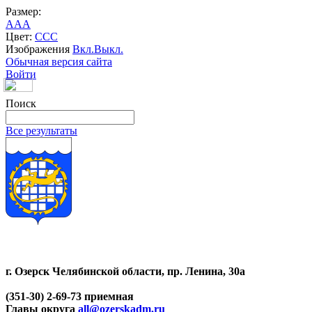
Размер:
A
A
A
Цвет:
C
C
C
Изображения
Вкл.
Выкл.
Обычная версия сайта
Войти
Поиск
Все результаты
г. Озерск Челябинской области, пр. Ленина, 30а
(351-30) 2-69-73 приемная
Главы округа
all@ozerskadm.ru