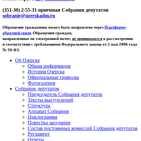
(351-30) 2-55-31 приемная Собрания депутатов
sobranie@ozerskadm.ru
Обращение гражданина может быть направлено через
Платформу
обратной связи
. Обращения граждан,
направленные по электронной почте,
не принимаются
к рассмотрению
в соответствии с требованиями Федерального закона от 2 мая 2006 года
№ 59-ФЗ.
Об Озерске
Общая информация
История Озерска
Официальные символы
Фотогалерея
Собрание депутатов
Председатель Собрания депутатов
Тексты выступлений
Структура
Аппарат Собрания
Циклограмма
Повестка заседания
Состав постоянных комиссий Собрания депутатов
Регламент
Отчеты