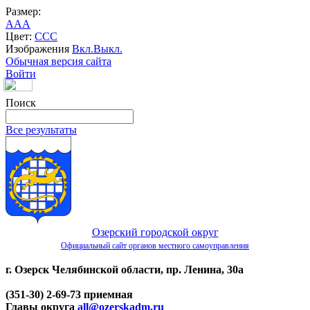
Размер:
A
A
A
Цвет:
C
C
C
Изображения
Вкл.
Выкл.
Обычная версия сайта
Войти
Поиск
Все результаты
Озерский городской округ
Официальный сайт органов местного самоуправления
г. Озерск Челябинской области, пр. Ленина, 30а
(351-30) 2-69-73 приемная
Главы округа
all@ozerskadm.ru