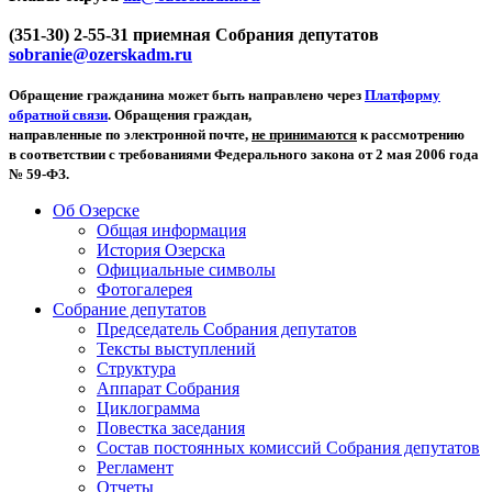
(351-30) 2-55-31 приемная Собрания депутатов
sobranie@ozerskadm.ru
Обращение гражданина может быть направлено через
Платформу
обратной связи
. Обращения граждан,
направленные по электронной почте,
не принимаются
к рассмотрению
в соответствии с требованиями Федерального закона от 2 мая 2006 года
№ 59-ФЗ.
Об Озерске
Общая информация
История Озерска
Официальные символы
Фотогалерея
Собрание депутатов
Председатель Собрания депутатов
Тексты выступлений
Структура
Аппарат Собрания
Циклограмма
Повестка заседания
Состав постоянных комиссий Собрания депутатов
Регламент
Отчеты