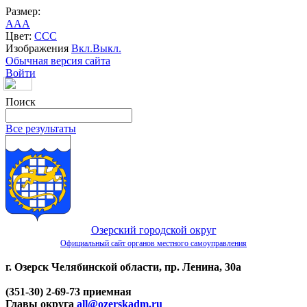
Размер:
A
A
A
Цвет:
C
C
C
Изображения
Вкл.
Выкл.
Обычная версия сайта
Войти
Поиск
Все результаты
Озерский городской округ
Официальный сайт органов местного самоуправления
г. Озерск Челябинской области, пр. Ленина, 30а
(351-30) 2-69-73 приемная
Главы округа
all@ozerskadm.ru