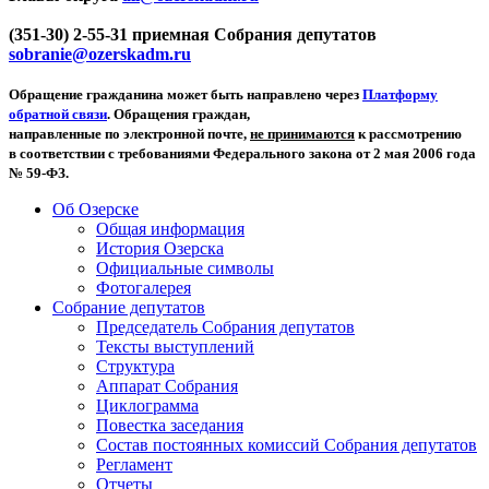
(351-30) 2-55-31 приемная Собрания депутатов
sobranie@ozerskadm.ru
Обращение гражданина может быть направлено через
Платформу
обратной связи
. Обращения граждан,
направленные по электронной почте,
не принимаются
к рассмотрению
в соответствии с требованиями Федерального закона от 2 мая 2006 года
№ 59-ФЗ.
Об Озерске
Общая информация
История Озерска
Официальные символы
Фотогалерея
Собрание депутатов
Председатель Собрания депутатов
Тексты выступлений
Структура
Аппарат Собрания
Циклограмма
Повестка заседания
Состав постоянных комиссий Собрания депутатов
Регламент
Отчеты