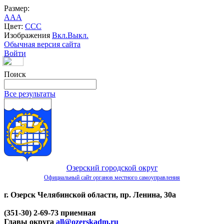
Размер:
A
A
A
Цвет:
C
C
C
Изображения
Вкл.
Выкл.
Обычная версия сайта
Войти
Поиск
Все результаты
Озерский городской округ
Официальный сайт органов местного самоуправления
г. Озерск Челябинской области, пр. Ленина, 30а
(351-30) 2-69-73 приемная
Главы округа
all@ozerskadm.ru