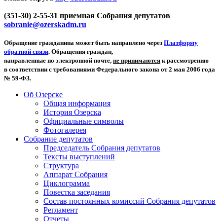
(351-30) 2-55-31 приемная Собрания депутатов
sobranie@ozerskadm.ru
Обращение гражданина может быть направлено через
Платформу
обратной связи
. Обращения граждан,
направленные по электронной почте,
не принимаются
к рассмотрению
в соответствии с требованиями Федерального закона от 2 мая 2006 года
№ 59-ФЗ.
Об Озерске
Общая информация
История Озерска
Официальные символы
Фотогалерея
Собрание депутатов
Председатель Собрания депутатов
Тексты выступлений
Структура
Аппарат Собрания
Циклограмма
Повестка заседания
Состав постоянных комиссий Собрания депутатов
Регламент
Отчеты