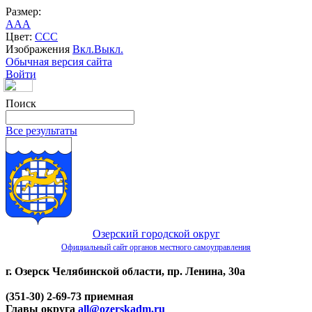
Размер:
A
A
A
Цвет:
C
C
C
Изображения
Вкл.
Выкл.
Обычная версия сайта
Войти
Поиск
Все результаты
Озерский городской округ
Официальный сайт органов местного самоуправления
г. Озерск Челябинской области, пр. Ленина, 30а
(351-30) 2-69-73 приемная
Главы округа
all@ozerskadm.ru