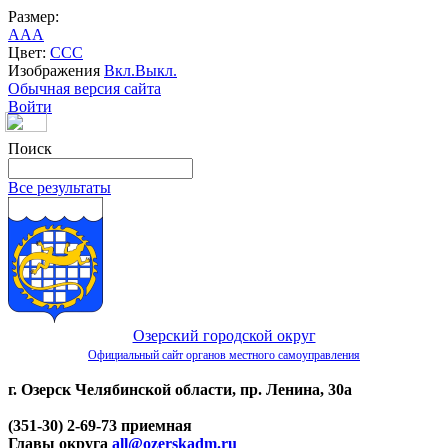
Размер:
A
A
A
Цвет:
C
C
C
Изображения
Вкл.
Выкл.
Обычная версия сайта
Войти
Поиск
Все результаты
Озерский городской округ
Официальный сайт органов местного самоуправления
г. Озерск Челябинской области, пр. Ленина, 30а
(351-30) 2-69-73 приемная
Главы округа
all@ozerskadm.ru