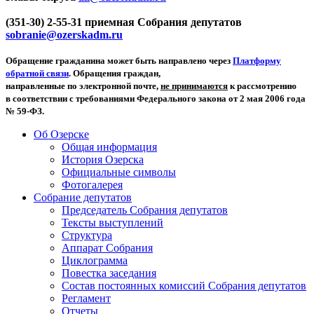
(351-30) 2-55-31 приемная Собрания депутатов
sobranie@ozerskadm.ru
Обращение гражданина может быть направлено через
Платформу
обратной связи
. Обращения граждан,
направленные по электронной почте,
не принимаются
к рассмотрению
в соответствии с требованиями Федерального закона от 2 мая 2006 года
№ 59-ФЗ.
Об Озерске
Общая информация
История Озерска
Официальные символы
Фотогалерея
Собрание депутатов
Председатель Собрания депутатов
Тексты выступлений
Структура
Аппарат Собрания
Циклограмма
Повестка заседания
Состав постоянных комиссий Собрания депутатов
Регламент
Отчеты