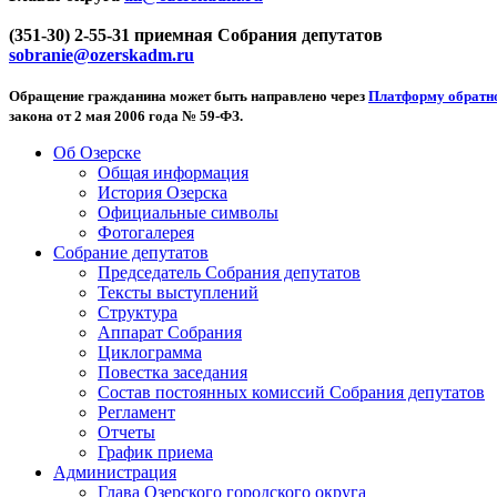
(351-30) 2-55-31 приемная Собрания депутатов
sobranie@ozerskadm.ru
Обращение гражданина может быть направлено через
Платформу обратно
закона от 2 мая 2006 года № 59-ФЗ.
Об Озерске
Общая информация
История Озерска
Официальные символы
Фотогалерея
Собрание депутатов
Председатель Собрания депутатов
Тексты выступлений
Структура
Аппарат Собрания
Циклограмма
Повестка заседания
Состав постоянных комиссий Собрания депутатов
Регламент
Отчеты
График приема
Администрация
Глава Озерского городского округа