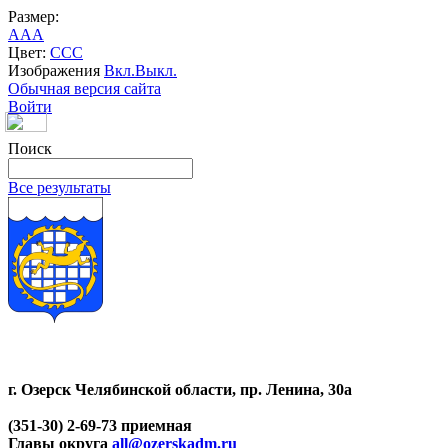
Размер:
A
A
A
Цвет:
C
C
C
Изображения
Вкл.
Выкл.
Обычная версия сайта
Войти
Поиск
Все результаты
г. Озерск Челябинской области, пр. Ленина, 30а
(351-30) 2-69-73 приемная
Главы округа
all@ozerskadm.ru