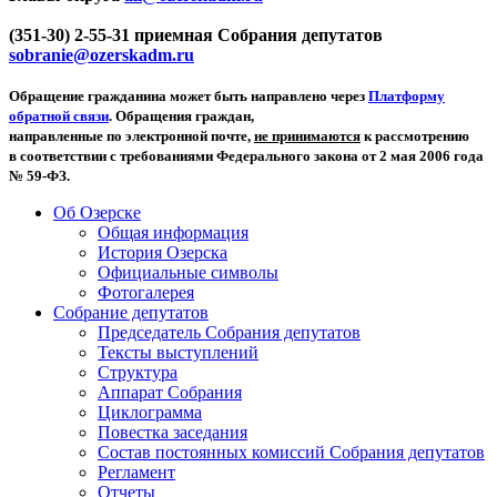
(351-30) 2-55-31 приемная Собрания депутатов
sobranie@ozerskadm.ru
Обращение гражданина может быть направлено через
Платформу
обратной связи
. Обращения граждан,
направленные по электронной почте,
не принимаются
к рассмотрению
в соответствии с требованиями Федерального закона от 2 мая 2006 года
№ 59-ФЗ.
Об Озерске
Общая информация
История Озерска
Официальные символы
Фотогалерея
Собрание депутатов
Председатель Собрания депутатов
Тексты выступлений
Структура
Аппарат Собрания
Циклограмма
Повестка заседания
Состав постоянных комиссий Собрания депутатов
Регламент
Отчеты