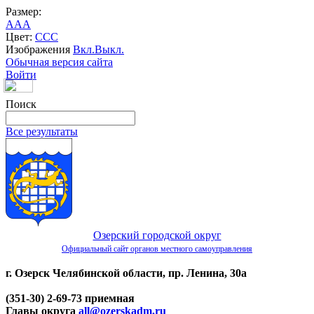
Размер:
A
A
A
Цвет:
C
C
C
Изображения
Вкл.
Выкл.
Обычная версия сайта
Войти
Поиск
Все результаты
Озерский городской округ
Официальный сайт органов местного самоуправления
г. Озерск Челябинской области, пр. Ленина, 30а
(351-30) 2-69-73 приемная
Главы округа
all@ozerskadm.ru