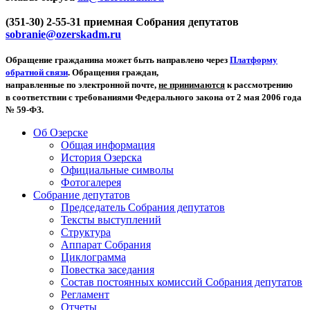
(351-30) 2-55-31 приемная Собрания депутатов
sobranie@ozerskadm.ru
Обращение гражданина может быть направлено через
Платформу
обратной связи
. Обращения граждан,
направленные по электронной почте,
не принимаются
к рассмотрению
в соответствии с требованиями Федерального закона от 2 мая 2006 года
№ 59-ФЗ.
Об Озерске
Общая информация
История Озерска
Официальные символы
Фотогалерея
Собрание депутатов
Председатель Собрания депутатов
Тексты выступлений
Структура
Аппарат Собрания
Циклограмма
Повестка заседания
Состав постоянных комиссий Собрания депутатов
Регламент
Отчеты