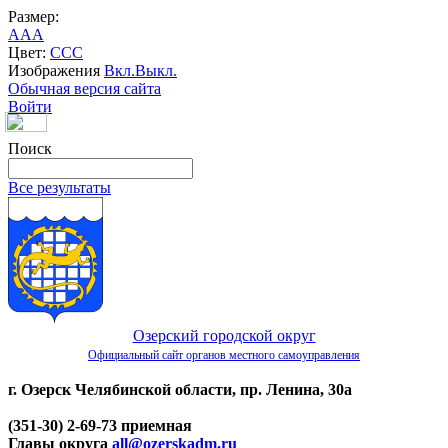
Размер:
A
A
A
Цвет:
C
C
C
Изображения
Вкл.
Выкл.
Обычная версия сайта
Войти
Поиск
Все результаты
Озерский городской округ
Официальный сайт органов местного самоуправления
г. Озерск Челябинской области, пр. Ленина, 30а
(351-30) 2-69-73 приемная
Главы округа
all@ozerskadm.ru