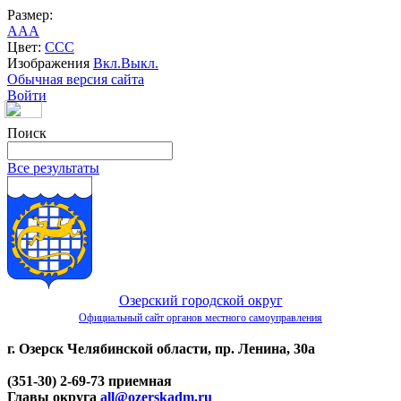
Размер:
A
A
A
Цвет:
C
C
C
Изображения
Вкл.
Выкл.
Обычная версия сайта
Войти
Поиск
Все результаты
Озерский городской округ
Официальный сайт органов местного самоуправления
г. Озерск Челябинской области, пр. Ленина, 30а
(351-30) 2-69-73 приемная
Главы округа
all@ozerskadm.ru