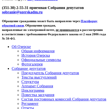
(351-30) 2-55-31 приемная Собрания депутатов
sobranie@ozerskadm.ru
Обращение гражданина может быть направлено через
Платформу
обратной связи
. Обращения граждан,
направленные по электронной почте,
не принимаются
к рассмотрению
в соответствии с требованиями Федерального закона от 2 мая 2006 года
№ 59-ФЗ.
Об Озерске
Общая информация
История Озерска
Официальные символы
Фотогалерея
Собрание депутатов
Председатель Собрания депутатов
Тексты выступлений
Структура
Аппарат Собрания
Циклограмма
Повестка заседания
Состав постоянных комиссий Собрания депутатов
Регламент
Отчеты