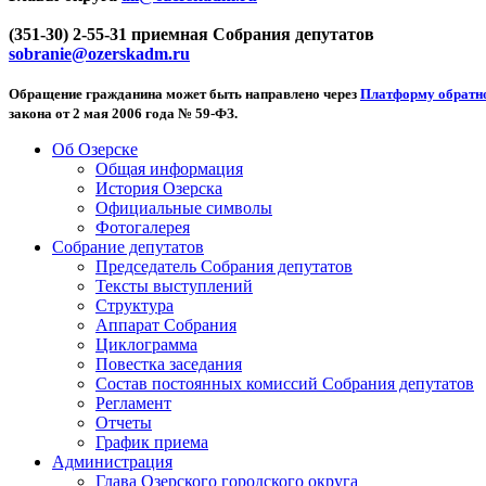
(351-30) 2-55-31 приемная Собрания депутатов
sobranie@ozerskadm.ru
Обращение гражданина может быть направлено через
Платформу обратно
закона от 2 мая 2006 года № 59-ФЗ.
Об Озерске
Общая информация
История Озерска
Официальные символы
Фотогалерея
Собрание депутатов
Председатель Собрания депутатов
Тексты выступлений
Структура
Аппарат Собрания
Циклограмма
Повестка заседания
Состав постоянных комиссий Собрания депутатов
Регламент
Отчеты
График приема
Администрация
Глава Озерского городского округа