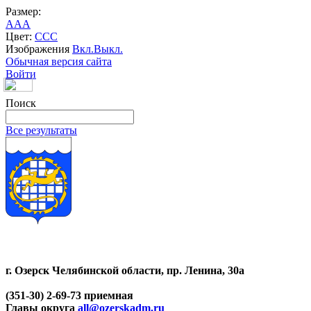
Размер:
A
A
A
Цвет:
C
C
C
Изображения
Вкл.
Выкл.
Обычная версия сайта
Войти
Поиск
Все результаты
г. Озерск Челябинской области, пр. Ленина, 30а
(351-30) 2-69-73 приемная
Главы округа
all@ozerskadm.ru