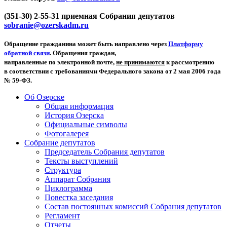
(351-30) 2-55-31 приемная Собрания депутатов
sobranie@ozerskadm.ru
Обращение гражданина может быть направлено через
Платформу
обратной связи
. Обращения граждан,
направленные по электронной почте,
не принимаются
к рассмотрению
в соответствии с требованиями Федерального закона от 2 мая 2006 года
№ 59-ФЗ.
Об Озерске
Общая информация
История Озерска
Официальные символы
Фотогалерея
Собрание депутатов
Председатель Собрания депутатов
Тексты выступлений
Структура
Аппарат Собрания
Циклограмма
Повестка заседания
Состав постоянных комиссий Собрания депутатов
Регламент
Отчеты