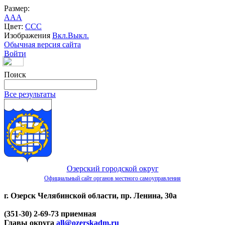
Размер:
A
A
A
Цвет:
C
C
C
Изображения
Вкл.
Выкл.
Обычная версия сайта
Войти
Поиск
Все результаты
Озерский городской округ
Официальный сайт органов местного самоуправления
г. Озерск Челябинской области, пр. Ленина, 30а
(351-30) 2-69-73 приемная
Главы округа
all@ozerskadm.ru