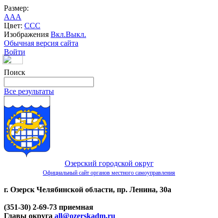
Размер:
A
A
A
Цвет:
C
C
C
Изображения
Вкл.
Выкл.
Обычная версия сайта
Войти
Поиск
Все результаты
Озерский городской округ
Официальный сайт органов местного самоуправления
г. Озерск Челябинской области, пр. Ленина, 30а
(351-30) 2-69-73 приемная
Главы округа
all@ozerskadm.ru