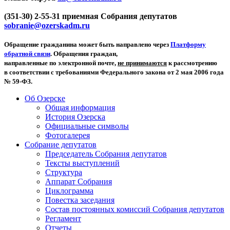
(351-30) 2-55-31 приемная Собрания депутатов
sobranie@ozerskadm.ru
Обращение гражданина может быть направлено через
Платформу
обратной связи
. Обращения граждан,
направленные по электронной почте,
не принимаются
к рассмотрению
в соответствии с требованиями Федерального закона от 2 мая 2006 года
№ 59-ФЗ.
Об Озерске
Общая информация
История Озерска
Официальные символы
Фотогалерея
Собрание депутатов
Председатель Собрания депутатов
Тексты выступлений
Структура
Аппарат Собрания
Циклограмма
Повестка заседания
Состав постоянных комиссий Собрания депутатов
Регламент
Отчеты