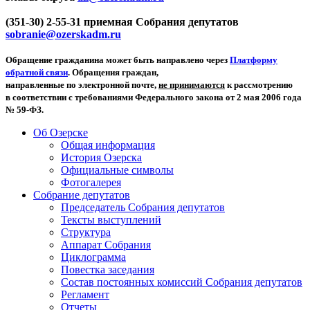
(351-30) 2-55-31 приемная Собрания депутатов
sobranie@ozerskadm.ru
Обращение гражданина может быть направлено через
Платформу
обратной связи
. Обращения граждан,
направленные по электронной почте,
не принимаются
к рассмотрению
в соответствии с требованиями Федерального закона от 2 мая 2006 года
№ 59-ФЗ.
Об Озерске
Общая информация
История Озерска
Официальные символы
Фотогалерея
Собрание депутатов
Председатель Собрания депутатов
Тексты выступлений
Структура
Аппарат Собрания
Циклограмма
Повестка заседания
Состав постоянных комиссий Собрания депутатов
Регламент
Отчеты