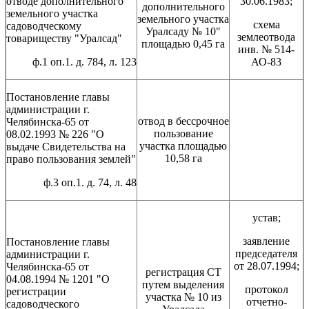
отводе дополнительного
30.06.1983;
дополнительного
земельного участка
земельного участка
схема
садоводческому
Уралсаду № 10"
землеотвода
товариществу "Уралсад"
площадью 0,45 га
инв. № 514-
ф.1 оп.1. д. 784, л. 123
АО-83
Постановление главы
администрации г.
отвод в бессрочное
Челябинска-65 от
пользование
08.02.1993 № 226 "О
участка площадью
выдаче Свидетельства на
10,58 га
право пользования землей"
ф.3 оп.1. д. 74, л. 48
устав;
заявление
Постановление главы
председателя
администрации г.
от 28.07.1994;
Челябинска-65 от
регистрация СТ
04.08.1994 № 1201 "О
путем выделения
протокол
регистрации
участка № 10 из
отчетно-
садоводческого