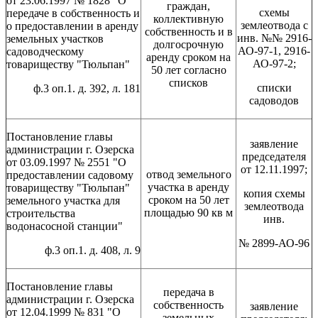
от 23.06.1997 № 1828 "О
граждан,
схемы
передаче в собственность и
коллективную
землеотвода с
о предоставлении в аренду
собственность и в
инв. №№ 2916-
земельных участков
долгосрочную
АО-97-1, 2916-
садоводческому
аренду сроком на
АО-97-2;
товариществу "Тюльпан"
50 лет согласно
списков
списки
ф.3 оп.1. д. 392, л. 181
садоводов
Постановление главы
заявление
администрации г. Озерска
председателя
от 03.09.1997 № 2551 "О
от 12.11.1997;
отвод земельного
предоставлении садовому
участка в аренду
товариществу "Тюльпан"
копия схемы
сроком на 50 лет
земельного участка для
землеотвода
площадью 90 кв м
строительства
инв.
водонасосной станции"
№ 2899-АО-96
ф.3 оп.1. д. 408, л. 9
Постановление главы
передача в
администрации г. Озерска
собственность
заявление
от 12.04.1999 № 831 "О
земельных