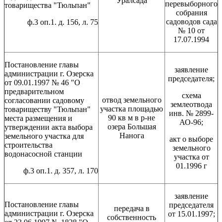
Уралсада
перевыборного
товарищества "Тюльпан"
собрания
садоводов сада
ф.3 оп.1. д. 156, л. 75
№ 10 от
17.07.1994
Постановление главы
заявление
администрации г. Озерска
председателя;
от 09.01.1997 № 46 "О
предварительном
схема
отвод земельного
согласовании садовому
землеотвода
участка площадью
товариществу "Тюльпан"
инв. № 2899-
90 кв м в р-не
места размещения и
АО-96;
озера Большая
утверждении акта выбора
Нанога
земельного участка для
акт о выборе
строительства
земельного
водонасосной станции
участка от
01.1996 г
ф.3 оп.1. д. 357, л. 170
заявление
Постановление главы
председателя
передача в
администрации г. Озерска
от 15.01.1997;
собственность