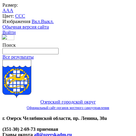
Размер:
A
A
A
Цвет:
C
C
C
Изображения
Вкл.
Выкл.
Обычная версия сайта
Войти
Поиск
Все результаты
Озерский городской округ
Официальный сайт органов местного самоуправления
г. Озерск Челябинской области, пр. Ленина, 30а
(351-30) 2-69-73 приемная
Главы округа
all@ozerskadm.ru