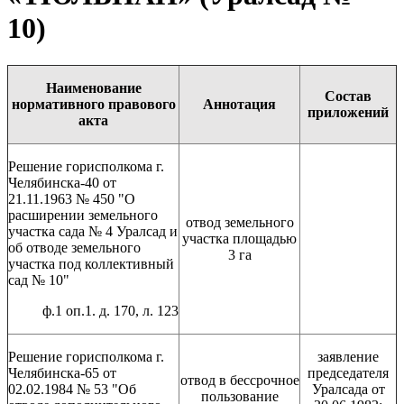
10)
Наименование
Состав
нормативного правового
Аннотация
приложений
акта
Решение горисполкома г.
Челябинска-40 от
21.11.1963 № 450 "О
расширении земельного
отвод земельного
участка сада № 4 Уралсад и
участка площадью
об отводе земельного
3 га
участка под коллективный
сад № 10"
ф.1 оп.1. д. 170, л. 123
Решение горисполкома г.
заявление
Челябинска-65 от
председателя
отвод в бессрочное
02.02.1984 № 53 "Об
Уралсада от
пользование