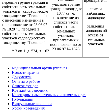
председателя;
передаче группе граждан в
участков группе
собственность земельных
граждан площадью
списки
участков в садоводческом
1077 кв. м,
выбывших
товариществе "Тюльпан" и
исключение из
садоводов;
о внесении изменений в
списков части
постановление от 23.06.97
заявления
собственников
№ 1828 "О передаче в
садоводов об
земельных
собственность земельных
отказе от
участков,
участков садоводческому
земельных
прилагаемых к
товариществу "Тюльпан"
участков
постановлению от
23.06.97 № 1828
ф.3 оп.1. д. 524, л. 162
Муниципальный архив (главная)
Новости архива
Документы
Отчеты о работе
Список фондов
Краткий справочник
Календарь знаменательных и памятных дат
Публикации
Виртуальные выставки
Уроки краеведения