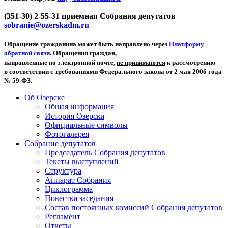
(351-30) 2-55-31 приемная Собрания депутатов
sobranie@ozerskadm.ru
Обращение гражданина может быть направлено через
Платформу
обратной связи
. Обращения граждан,
направленные по электронной почте,
не принимаются
к рассмотрению
в соответствии с требованиями Федерального закона от 2 мая 2006 года
№ 59-ФЗ.
Об Озерске
Общая информация
История Озерска
Официальные символы
Фотогалерея
Собрание депутатов
Председатель Собрания депутатов
Тексты выступлений
Структура
Аппарат Собрания
Циклограмма
Повестка заседания
Состав постоянных комиссий Собрания депутатов
Регламент
Отчеты