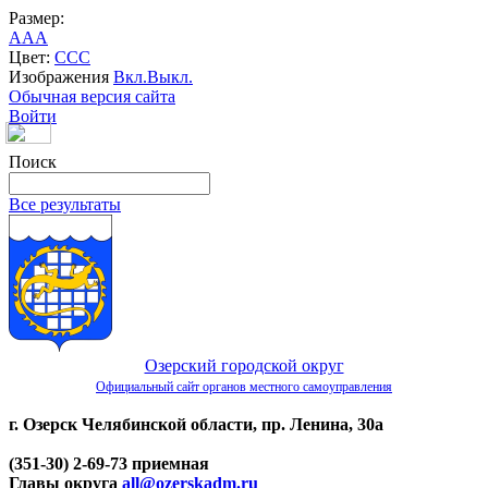
Размер:
A
A
A
Цвет:
C
C
C
Изображения
Вкл.
Выкл.
Обычная версия сайта
Войти
Поиск
Все результаты
Озерский городской округ
Официальный сайт органов местного самоуправления
г. Озерск Челябинской области, пр. Ленина, 30а
(351-30) 2-69-73 приемная
Главы округа
all@ozerskadm.ru