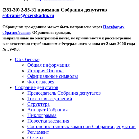
(351-30) 2-55-31 приемная Собрания депутатов
sobranie@ozerskadm.ru
Обращение гражданина может быть направлено через
Платформу
обратной связи
. Обращения граждан,
направленные по электронной почте,
не принимаются
к рассмотрению
в соответствии с требованиями Федерального закона от 2 мая 2006 года
№ 59-ФЗ.
Об Озерске
Общая информация
История Озерска
Официальные символы
Фотогалерея
Собрание депутатов
Председатель Собрания депутатов
Тексты выступлений
Структура
Аппарат Собрания
Циклограмма
Повестка заседания
Состав постоянных комиссий Собрания депутатов
Регламент
Отчеты