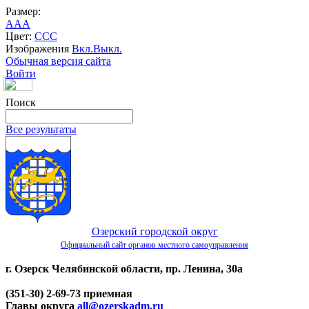
Размер:
A
A
A
Цвет:
C
C
C
Изображения
Вкл.
Выкл.
Обычная версия сайта
Войти
Поиск
Все результаты
Озерский городской округ
Официальный сайт органов местного самоуправления
г. Озерск Челябинской области, пр. Ленина, 30а
(351-30) 2-69-73 приемная
Главы округа
all@ozerskadm.ru