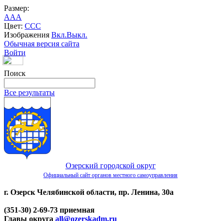
Размер:
A
A
A
Цвет:
C
C
C
Изображения
Вкл.
Выкл.
Обычная версия сайта
Войти
Поиск
Все результаты
Озерский городской округ
Официальный сайт органов местного самоуправления
г. Озерск Челябинской области, пр. Ленина, 30а
(351-30) 2-69-73 приемная
Главы округа
all@ozerskadm.ru