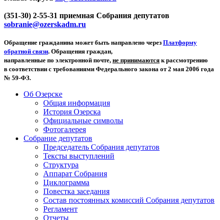
(351-30) 2-55-31 приемная Собрания депутатов
sobranie@ozerskadm.ru
Обращение гражданина может быть направлено через
Платформу
обратной связи
. Обращения граждан,
направленные по электронной почте,
не принимаются
к рассмотрению
в соответствии с требованиями Федерального закона от 2 мая 2006 года
№ 59-ФЗ.
Об Озерске
Общая информация
История Озерска
Официальные символы
Фотогалерея
Собрание депутатов
Председатель Собрания депутатов
Тексты выступлений
Структура
Аппарат Собрания
Циклограмма
Повестка заседания
Состав постоянных комиссий Собрания депутатов
Регламент
Отчеты