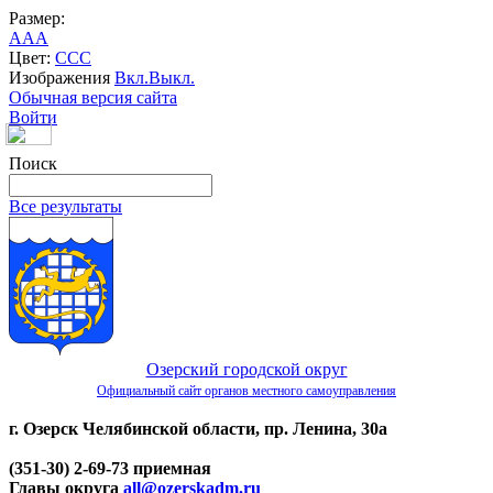
Размер:
A
A
A
Цвет:
C
C
C
Изображения
Вкл.
Выкл.
Обычная версия сайта
Войти
Поиск
Все результаты
Озерский городской округ
Официальный сайт органов местного самоуправления
г. Озерск Челябинской области, пр. Ленина, 30а
(351-30) 2-69-73 приемная
Главы округа
all@ozerskadm.ru