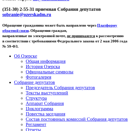
(351-30) 2-55-31 приемная Собрания депутатов
sobranie@ozerskadm.ru
Обращение гражданина может быть направлено через
Платформу
обратной связи
. Обращения граждан,
направленные по электронной почте,
не принимаются
к рассмотрению
в соответствии с требованиями Федерального закона от 2 мая 2006 года
№ 59-ФЗ.
Об Озерске
Общая информация
История Озерска
Официальные символы
Фотогалерея
Собрание депутатов
Председатель Собрания депутатов
Тексты выступлений
Структура
Аппарат Собрания
Циклограмма
Повестка заседания
Состав постоянных комиссий Собрания депутатов
Регламент
Отчеты