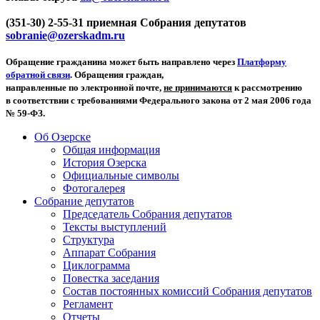
(351-30) 2-55-31 приемная Собрания депутатов
sobranie@ozerskadm.ru
Обращение гражданина может быть направлено через
Платформу
обратной связи
. Обращения граждан,
направленные по электронной почте,
не принимаются
к рассмотрению
в соответствии с требованиями Федерального закона от 2 мая 2006 года
№ 59-ФЗ.
Об Озерске
Общая информация
История Озерска
Официальные символы
Фотогалерея
Собрание депутатов
Председатель Собрания депутатов
Тексты выступлений
Структура
Аппарат Собрания
Циклограмма
Повестка заседания
Состав постоянных комиссий Собрания депутатов
Регламент
Отчеты