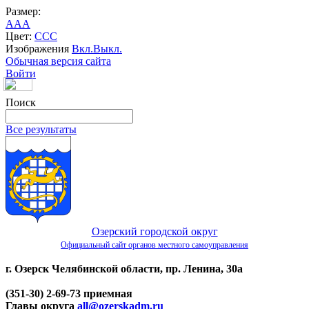
Размер:
A
A
A
Цвет:
C
C
C
Изображения
Вкл.
Выкл.
Обычная версия сайта
Войти
Поиск
Все результаты
Озерский городской округ
Официальный сайт органов местного самоуправления
г. Озерск Челябинской области, пр. Ленина, 30а
(351-30) 2-69-73 приемная
Главы округа
all@ozerskadm.ru