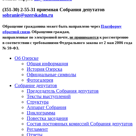
(351-30) 2-55-31 приемная Собрания депутатов
sobranie@ozerskadm.ru
Обращение гражданина может быть направлено через
Платформу
обратной связи
. Обращения граждан,
направленные по электронной почте,
не принимаются
к рассмотрению
в соответствии с требованиями Федерального закона от 2 мая 2006 года
№ 59-ФЗ.
Об Озерске
Общая информация
История Озерска
Официальные символы
Фотогалерея
Собрание депутатов
Председатель Собрания депутатов
Тексты выступлений
Структура
Аппарат Собрания
Циклограмма
Повестка заседания
Состав постоянных комиссий Собрания депутатов
Регламент
Отчеты