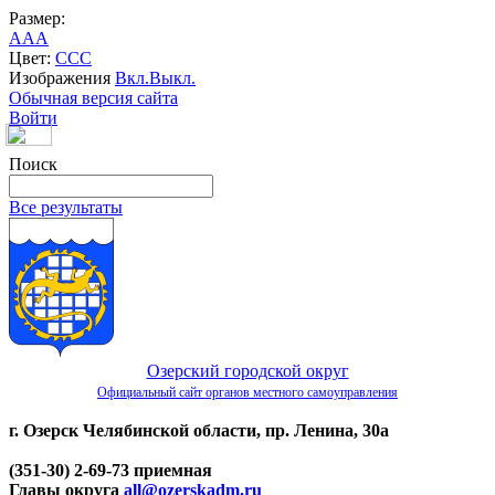
Размер:
A
A
A
Цвет:
C
C
C
Изображения
Вкл.
Выкл.
Обычная версия сайта
Войти
Поиск
Все результаты
Озерский городской округ
Официальный сайт органов местного самоуправления
г. Озерск Челябинской области, пр. Ленина, 30а
(351-30) 2-69-73 приемная
Главы округа
all@ozerskadm.ru