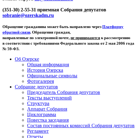
(351-30) 2-55-31 приемная Собрания депутатов
sobranie@ozerskadm.ru
Обращение гражданина может быть направлено через
Платформу
обратной связи
. Обращения граждан,
направленные по электронной почте,
не принимаются
к рассмотрению
в соответствии с требованиями Федерального закона от 2 мая 2006 года
№ 59-ФЗ.
Об Озерске
Общая информация
История Озерска
Официальные символы
Фотогалерея
Собрание депутатов
Председатель Собрания депутатов
Тексты выступлений
Структура
Аппарат Собрания
Циклограмма
Повестка заседания
Состав постоянных комиссий Собрания депутатов
Регламент
Отчеты