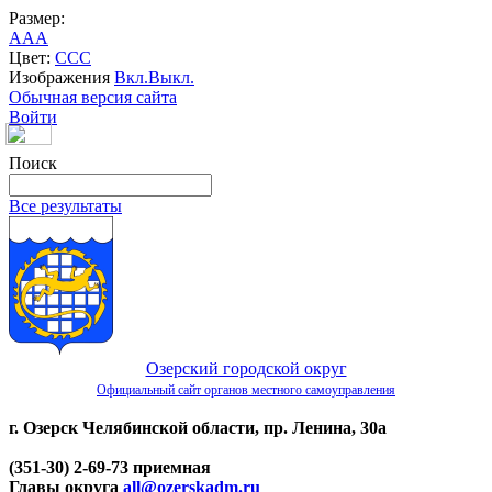
Размер:
A
A
A
Цвет:
C
C
C
Изображения
Вкл.
Выкл.
Обычная версия сайта
Войти
Поиск
Все результаты
Озерский городской округ
Официальный сайт органов местного самоуправления
г. Озерск Челябинской области, пр. Ленина, 30а
(351-30) 2-69-73 приемная
Главы округа
all@ozerskadm.ru