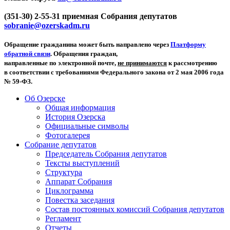
(351-30) 2-55-31 приемная Собрания депутатов
sobranie@ozerskadm.ru
Обращение гражданина может быть направлено через
Платформу
обратной связи
. Обращения граждан,
направленные по электронной почте,
не принимаются
к рассмотрению
в соответствии с требованиями Федерального закона от 2 мая 2006 года
№ 59-ФЗ.
Об Озерске
Общая информация
История Озерска
Официальные символы
Фотогалерея
Собрание депутатов
Председатель Собрания депутатов
Тексты выступлений
Структура
Аппарат Собрания
Циклограмма
Повестка заседания
Состав постоянных комиссий Собрания депутатов
Регламент
Отчеты