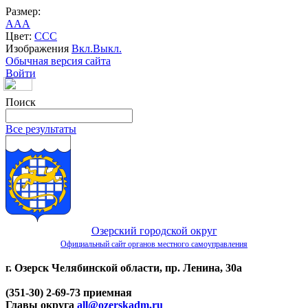
Размер:
A
A
A
Цвет:
C
C
C
Изображения
Вкл.
Выкл.
Обычная версия сайта
Войти
Поиск
Все результаты
Озерский городской округ
Официальный сайт органов местного самоуправления
г. Озерск Челябинской области, пр. Ленина, 30а
(351-30) 2-69-73 приемная
Главы округа
all@ozerskadm.ru