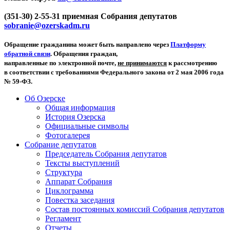
(351-30) 2-55-31 приемная Собрания депутатов
sobranie@ozerskadm.ru
Обращение гражданина может быть направлено через
Платформу
обратной связи
. Обращения граждан,
направленные по электронной почте,
не принимаются
к рассмотрению
в соответствии с требованиями Федерального закона от 2 мая 2006 года
№ 59-ФЗ.
Об Озерске
Общая информация
История Озерска
Официальные символы
Фотогалерея
Собрание депутатов
Председатель Собрания депутатов
Тексты выступлений
Структура
Аппарат Собрания
Циклограмма
Повестка заседания
Состав постоянных комиссий Собрания депутатов
Регламент
Отчеты