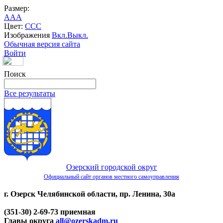
Размер:
A
A
A
Цвет:
C
C
C
Изображения
Вкл.
Выкл.
Обычная версия сайта
Войти
Поиск
Все результаты
Озерский городской округ
Официальный сайт органов местного самоуправления
г. Озерск Челябинской области, пр. Ленина, 30а
(351-30) 2-69-73 приемная
Главы округа
all@ozerskadm.ru