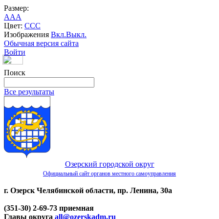
Размер:
A
A
A
Цвет:
C
C
C
Изображения
Вкл.
Выкл.
Обычная версия сайта
Войти
Поиск
Все результаты
Озерский городской округ
Официальный сайт органов местного самоуправления
г. Озерск Челябинской области, пр. Ленина, 30а
(351-30) 2-69-73 приемная
Главы округа
all@ozerskadm.ru