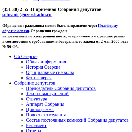
(351-30) 2-55-31 приемная Собрания депутатов
sobranie@ozerskadm.ru
Обращение гражданина может быть направлено через
Платформу
обратной связи
. Обращения граждан,
направленные по электронной почте,
не принимаются
к рассмотрению
в соответствии с требованиями Федерального закона от 2 мая 2006 года
№ 59-ФЗ.
Об Озерске
Общая информация
История Озерска
Официальные символы
Фотогалерея
Собрание депутатов
Председатель Собрания депутатов
Тексты выступлений
Структура
Аппарат Собрания
Циклограмма
Повестка заседания
Состав постоянных комиссий Собрания депутатов
Регламент
Отчеты