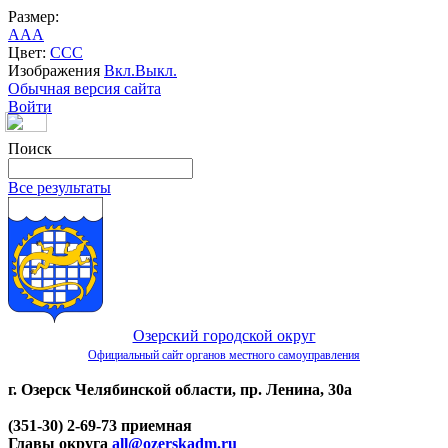
Размер:
A
A
A
Цвет:
C
C
C
Изображения
Вкл.
Выкл.
Обычная версия сайта
Войти
Поиск
Все результаты
Озерский городской округ
Официальный сайт органов местного самоуправления
г. Озерск Челябинской области, пр. Ленина, 30а
(351-30) 2-69-73 приемная
Главы округа
all@ozerskadm.ru