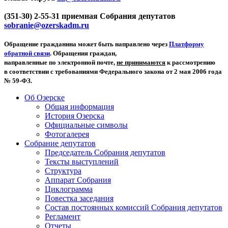
(351-30) 2-55-31 приемная Собрания депутатов
sobranie@ozerskadm.ru
Обращение гражданина может быть направлено через
Платформу
обратной связи
. Обращения граждан,
направленные по электронной почте,
не принимаются
к рассмотрению
в соответствии с требованиями Федерального закона от 2 мая 2006 года
№ 59-ФЗ.
Об Озерске
Общая информация
История Озерска
Официальные символы
Фотогалерея
Собрание депутатов
Председатель Собрания депутатов
Тексты выступлений
Структура
Аппарат Собрания
Циклограмма
Повестка заседания
Состав постоянных комиссий Собрания депутатов
Регламент
Отчеты