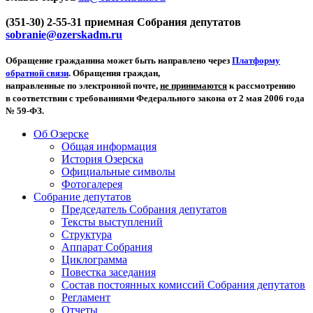
(351-30) 2-55-31 приемная Собрания депутатов
sobranie@ozerskadm.ru
Обращение гражданина может быть направлено через
Платформу
обратной связи
. Обращения граждан,
направленные по электронной почте,
не принимаются
к рассмотрению
в соответствии с требованиями Федерального закона от 2 мая 2006 года
№ 59-ФЗ.
Об Озерске
Общая информация
История Озерска
Официальные символы
Фотогалерея
Собрание депутатов
Председатель Собрания депутатов
Тексты выступлений
Структура
Аппарат Собрания
Циклограмма
Повестка заседания
Состав постоянных комиссий Собрания депутатов
Регламент
Отчеты