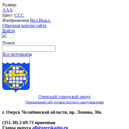
Размер:
A
A
A
Цвет:
C
C
C
Изображения
Вкл.
Выкл.
Обычная версия сайта
Войти
Поиск
Все результаты
Озерский городской округ
Официальный сайт органов местного самоуправления
г. Озерск Челябинской области, пр. Ленина, 30а
(351-30) 2-69-73 приемная
Главы округа
all@ozerskadm.ru