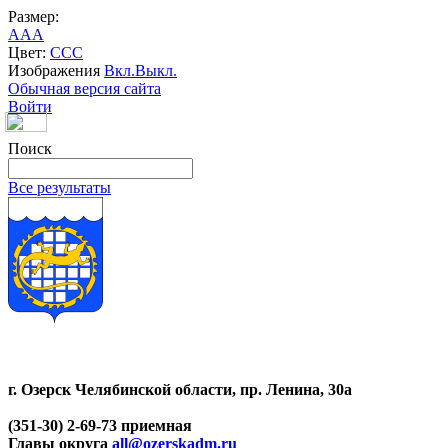
Размер:
A
A
A
Цвет:
C
C
C
Изображения
Вкл.
Выкл.
Обычная версия сайта
Войти
Поиск
Все результаты
г. Озерск Челябинской области, пр. Ленина, 30а
(351-30) 2-69-73 приемная
Главы округа
all@ozerskadm.ru