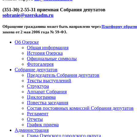
(351-30) 2-55-31 приемная Собрания депутатов
sobranie@ozerskadm.ru
Обращение гражданина может быть направлено через
Платформу обратно
закона от 2 мая 2006 года № 59-ФЗ.
Об Озерске
Общая информация
История Озерска
Официальные символы
Фотогалерея
Собрание депутатов
Председатель Собрания депутатов
Тексты выступлений
Структура
Аппарат Собрания
Циклограмма
Повестка заседания
Состав постоянных комиссий Собрания депутатов
Регламент
Отчеты
График приема
Администрация
Глава Озерского городского округа