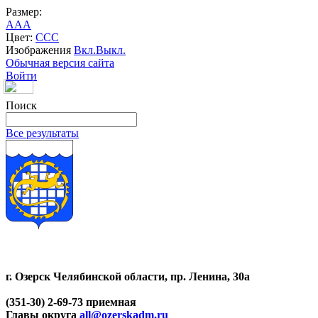
Размер:
A
A
A
Цвет:
C
C
C
Изображения
Вкл.
Выкл.
Обычная версия сайта
Войти
Поиск
Все результаты
г. Озерск Челябинской области, пр. Ленина, 30а
(351-30) 2-69-73 приемная
Главы округа
all@ozerskadm.ru