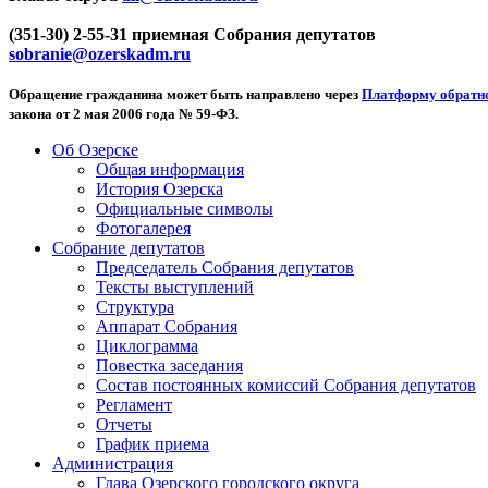
(351-30) 2-55-31 приемная Собрания депутатов
sobranie@ozerskadm.ru
Обращение гражданина может быть направлено через
Платформу обратно
закона от 2 мая 2006 года № 59-ФЗ.
Об Озерске
Общая информация
История Озерска
Официальные символы
Фотогалерея
Собрание депутатов
Председатель Собрания депутатов
Тексты выступлений
Структура
Аппарат Собрания
Циклограмма
Повестка заседания
Состав постоянных комиссий Собрания депутатов
Регламент
Отчеты
График приема
Администрация
Глава Озерского городского округа