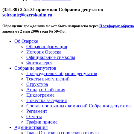
(351-30) 2-55-31 приемная Собрания депутатов
sobranie@ozerskadm.ru
Обращение гражданина может быть направлено через
Платформу обратно
закона от 2 мая 2006 года № 59-ФЗ.
Об Озерске
Общая информация
История Озерска
Официальные символы
Фотогалерея
Собрание депутатов
Председатель Собрания депутатов
Тексты выступлений
Структура
Аппарат Собрания
Циклограмма
Повестка заседания
Состав постоянных комиссий Собрания депутатов
Регламент
Отчеты
График приема
Администрация
Глава Озерского городского округа