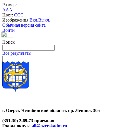
Размер:
A
A
A
Цвет:
C
C
C
Изображения
Вкл.
Выкл.
Обычная версия сайта
Войти
Поиск
Все результаты
г. Озерск Челябинской области, пр. Ленина, 30а
(351-30) 2-69-73 приемная
Главы округа
all@ozerskadm.ru