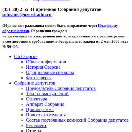
(351-30) 2-55-31 приемная Собрания депутатов
sobranie@ozerskadm.ru
Обращение гражданина может быть направлено через
Платформу
обратной связи
. Обращения граждан,
направленные по электронной почте,
не принимаются
к рассмотрению
в соответствии с требованиями Федерального закона от 2 мая 2006 года
№ 59-ФЗ.
Об Озерске
Общая информация
История Озерска
Официальные символы
Фотогалерея
Собрание депутатов
Председатель Собрания депутатов
Тексты выступлений
Структура
Аппарат Собрания
Циклограмма
Повестка заседания
Состав постоянных комиссий Собрания депутатов
Регламент
Отчеты