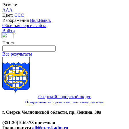
Размер:
A
A
A
Цвет:
C
C
C
Изображения
Вкл.
Выкл.
Обычная версия сайта
Войти
Поиск
Все результаты
Озерский городской округ
Официальный сайт органов местного самоуправления
г. Озерск Челябинской области, пр. Ленина, 30а
(351-30) 2-69-73 приемная
Главы округа
all@ozerskadm.ru